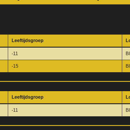
Leeftijdsgroep
L
-11
B
-15
B
Leeftijdsgroep
L
-11
B