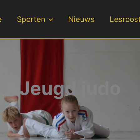
e
Sporten
Nieuws
Lesroos
Jeugd judo