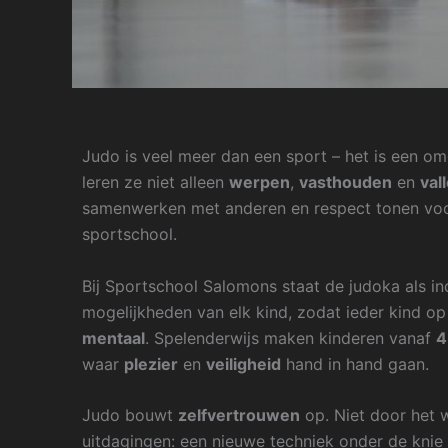
Judo is veel meer dan een sport – het is een o
leren ze niet alleen
werpen
,
vasthouden
en
val
samenwerken met anderen en respect tonen voor
sportschool.
Bij Sportschool Salomons staat de judoka als in
mogelijkheden van elk kind, zodat ieder kind op
mentaal
. Spelenderwijs maken kinderen vanaf
4
waar
plezier
en
veiligheid
hand in hand gaan.
Judo bouwt
zelfvertrouwen
op. Niet door het 
uitdagingen: een nieuwe techniek onder de knie k