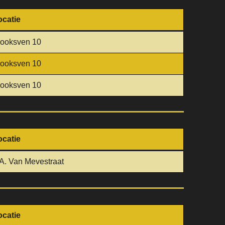
ocatie
looksven 10
looksven 10
looksven 10
ocatie
A. Van Mevestraat
ocatie