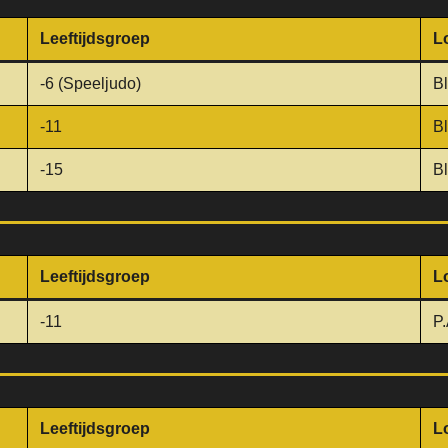
Leeftijdsgroep
L
-6 (Speeljudo)
B
-11
B
-15
B
Leeftijdsgroep
L
-11
P.
Leeftijdsgroep
L